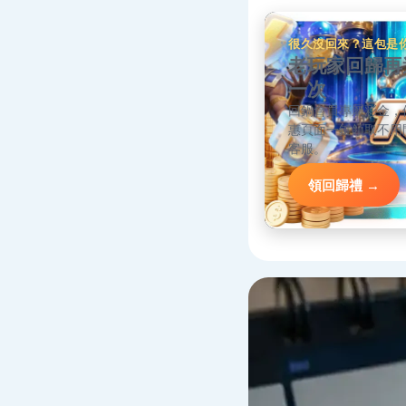
很久沒回來？這包是
老玩家回歸再
一次
回鍋會員專屬彩金，
惠頁面一鍵領取不用
客服。
領回歸禮 →