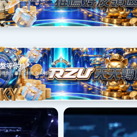
盤等你抽
盤機會，最高 2888 每天都能中。