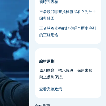
新時間查核
王者峽谷哪些指標值得看？先分主
因與輔因
王者峽谷走勢能預測嗎？歷史序列
的正確用途
編輯原則
原創撰寫、標示假設、保留未知、
禁止獲利保證。
查看完整政策
合作推薦