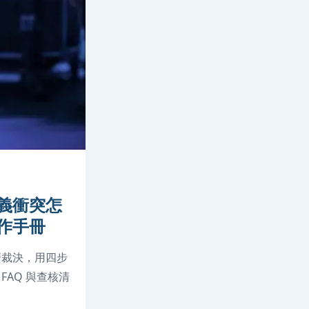
義衝突怎
作手冊
麼裁決，用四步
AQ 與查核清