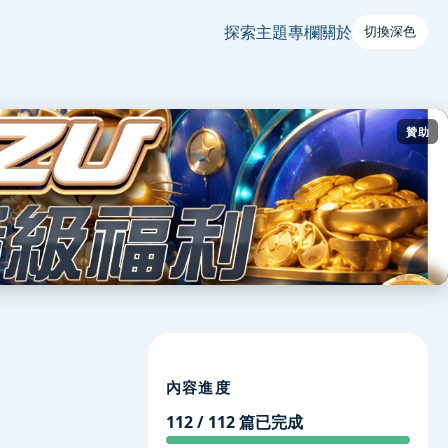
探索
主題
專欄
關於
切換深色
贊助
內容進度
112 / 112 篇已完成