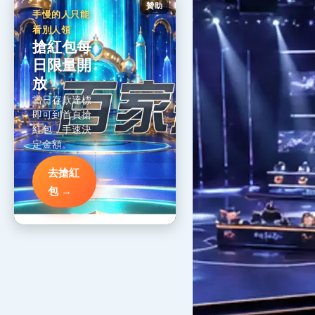
贊助
手慢的人只能
看別人領
搶紅包每
日限量開
放
當日存款達標
即可到首頁搶
紅包，手速決
定金額。
去搶紅
包 →