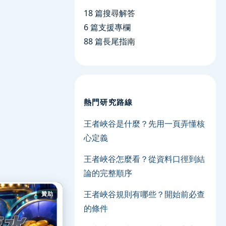
18 篇搜尋解答
6 篇支援專欄
88 篇長尾指南
熱門研究路線
王者峽谷是什麼？先用一頁弄懂核
心定義
王者峽谷怎麼看？從資料口徑到結
論的完整順序
王者峽谷規則有哪些？開始前必查
贊助
的條件